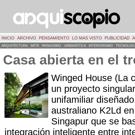
INICIO
ARCHIVO
PENSAMIENTO
LO MAS VISTO
PUBLICIDAD
A
ARQUITECTURA
ARTE
PAISAJISMO
URBANÍSTICA
INTERIORISMO
TECNOLOG
Casa abierta en el t
Winged House (La c
un proyecto singula
unifamiliar diseñado
australiano K2Ld en
Singapur que se bas
integración inteligente entre int