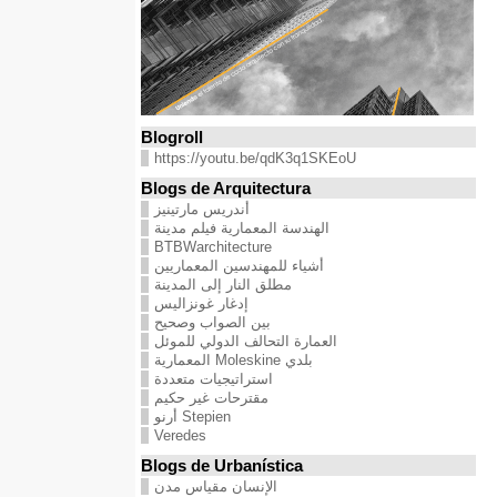
Blogroll
https://youtu.be/qdK3q1SKEoU
Blogs de Arquitectura
أندريس مارتينيز
الهندسة المعمارية فيلم مدينة
BTBWarchitecture
أشياء للمهندسين المعماريين
مطلق النار إلى المدينة
إدغار غونزاليس
بين الصواب وصحيح
العمارة التحالف الدولي للموئل
بلدي Moleskine المعمارية
استراتيجيات متعددة
مقترحات غير حكيم
Stepien أرنو
Veredes
Blogs de Urbanística
الإنسان مقياس مدن