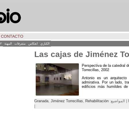
CONTACTO
الكناري
انعكاس
متفرقات
المهنة
Y
Las cajas de Jiménez To
Perspectiva de la catedral 
Torrecillas
, 2002
Antonio es un arquitecto
admirativa
.
Por un lado
,
tr
edificios más humildes de
Granada
,
Jiménez Torrecillas
,
Rehabilitación
|