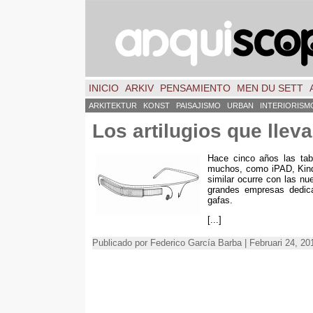
INICIO
ARKIV
PENSAMIENTO
MEN DU SETT
ARKITEKTUR
KONST
PAISAJISMO
URBAN
INTERIORISM
Los artilugios que lle
Hace cinco años las tabl
muchos
,
como iPAD
,
Kin
similar ocurre con las nu
grandes empresas dedica
gafas
.
[...]
Publicado por Federico García Barba | Februari 24, 2