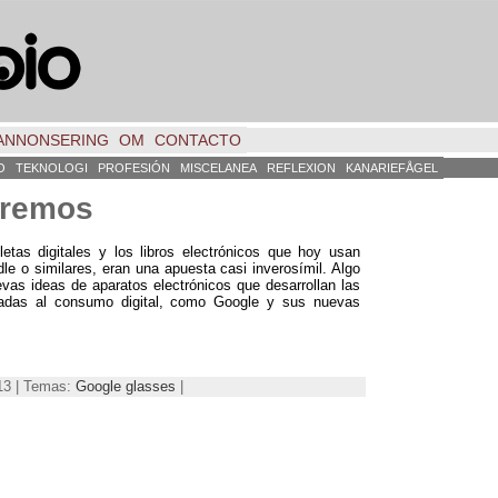
ANNONSERING
OM
CONTACTO
O
TEKNOLOGI
PROFESIÓN
MISCELANEA
REFLEXION
KANARIEFÅGEL
varemos
etas digitales y los libros electrónicos que hoy usan
dle o similares
,
eran una apuesta casi inverosímil
.
Algo
evas ideas de aparatos electrónicos que desarrollan las
das al consumo digital
,
como Google y sus nuevas
013 | Temas:
Google glasses
|