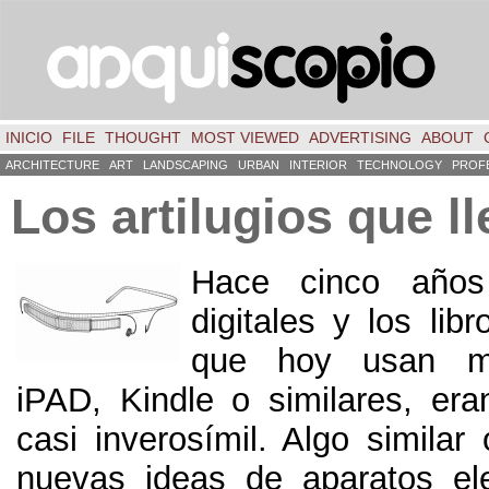
INICIO
FILE
THOUGHT
MOST VIEWED
ADVERTISING
ABOUT
ARCHITECTURE
ART
LANDSCAPING
URBAN
INTERIOR
TECHNOLOGY
PROF
Los artilugios que 
Hace cinco años 
digitales y los libr
que hoy usan m
iPAD
,
Kindle o similares
,
era
casi inverosímil
.
Algo similar 
nuevas ideas de aparatos el