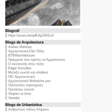
Blogroll
https://youtu.be/qdK3q1SKEoU
Blogs de Arquitectura
Andres Martinez
Αρχιτεκτονική Film Πόλη
BTBWarchitecture
Πράγματα που πρέπει να Αρχιτέκτονες
Ο σκοπευτής στην πόλη
Edgar González
Μεταξύ σωστά και αληθινά
HIC Αρχιτεκτονική
Αρχιτεκτονικά Moleskine μου
Πολλαπλές στρατηγικές
Προτάσεις συνετό
Stepien το Arno
Veredes
Blogs de Urbanística
Ανθρώπινα πόλεις Κλίμακα