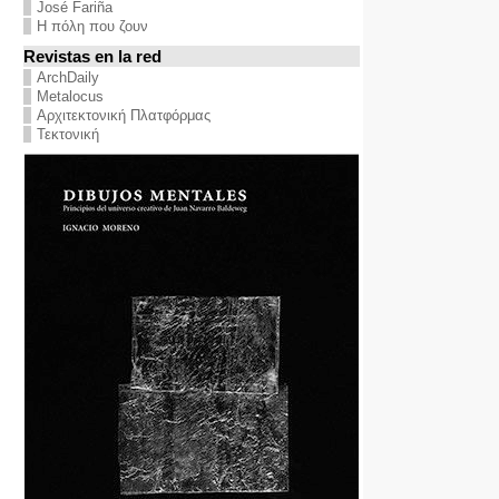
José Fariña
Η πόλη που ζουν
Revistas en la red
ArchDaily
Metalocus
Αρχιτεκτονική Πλατφόρμας
Τεκτονική