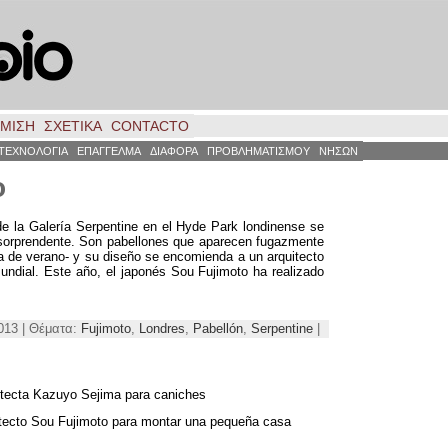
ΗΜΙΣΗ
ΣΧΕΤΙΚΑ
CONTACTO
ΤΕΧΝΟΛΟΓΙΑ
ΕΠΑΓΓΕΛΜΑ
ΔΙΑΦΟΡΑ
ΠΡΟΒΛΗΜΑΤΙΣΜΟΥ
ΝΗΣΩΝ
o
 de la Galería Serpentine en el Hyde Park londinense se
sorprendente
.
Son pabellones que aparecen fugazmente
a de verano
-
y su diseño se encomienda a un arquitecto
undial
.
Este año
,
el japonés Sou Fujimoto ha realizado
2013 | Θέματα:
Fujimoto
,
Londres
,
Pabellón
,
Serpentine
|
uitecta Kazuyo Sejima para caniches
uitecto Sou Fujimoto para montar una pequeña casa