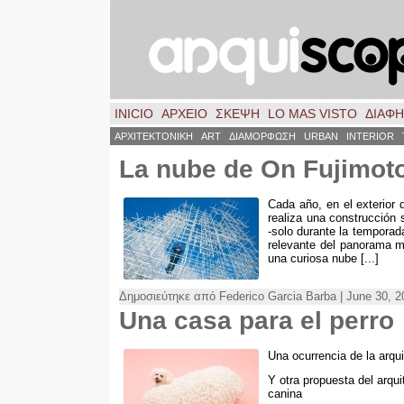
INICIO
ΑΡΧΕΙΟ
ΣΚΈΨΗ
LO MAS VISTO
ΔΙΑΦ
ΑΡΧΙΤΕΚΤΟΝΙΚΗ
ART
ΔΙΑΜΟΡΦΩΣΗ
URBAN
INTERIOR
La nube de On Fujimot
Cada año
,
en el exterior
realiza una construcción 
-solo durante la temporad
relevante del panorama m
una curiosa nube
[...]
Δημοσιεύτηκε από Federico Garcia Barba | June 30, 
Una casa para el perro
Una ocurrencia de la arq
Y otra propuesta del arq
canina