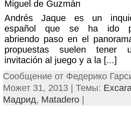
Miguel de Guzmán
Andrés Jaque es un inquie
español que se ha ido pa
abriendo paso en el panorama
propuestas suelen tener
invitación al juego y a la
[...]
Сообщение от Федерико Гарси
Может 31, 2013 | Темы:
Excar
Мадрид
,
Matadero
|