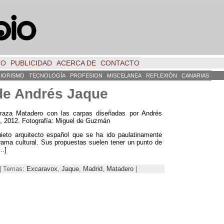
TO
PUBLICIDAD
ACERCA DE
CONTACTO
RIORISMO
TECNOLOGÍA
PROFESION
MISCELANEA
REFLEXIÓN
CANARIAS
 de Andrés Jaque
rraza Matadero con las carpas diseñadas por Andrés
d, 2012. Fotografía: Miguel de Guzmán
ieto arquitecto español que se ha ido paulatinamente
rama cultural. Sus propuestas suelen tener un punto de
..]
 | Temas:
Excaravox
,
Jaque
,
Madrid
,
Matadero
|