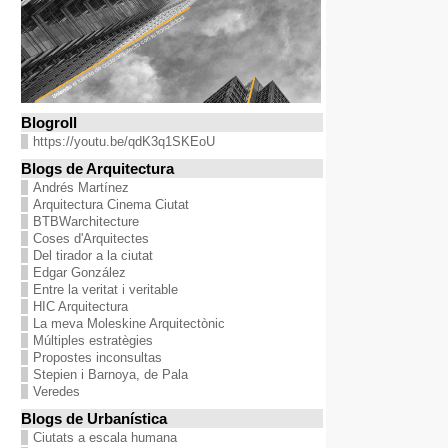
Blogroll
https://youtu.be/qdK3q1SKEoU
Blogs de Arquitectura
Andrés Martínez
Arquitectura Cinema Ciutat
BTBWarchitecture
Coses d'Arquitectes
Del tirador a la ciutat
Edgar González
Entre la veritat i veritable
HIC Arquitectura
La meva Moleskine Arquitectònic
Múltiples estratègies
Propostes inconsultas
Stepien i Barnoya, de Pala
Veredes
Blogs de Urbanística
Ciutats a escala humana