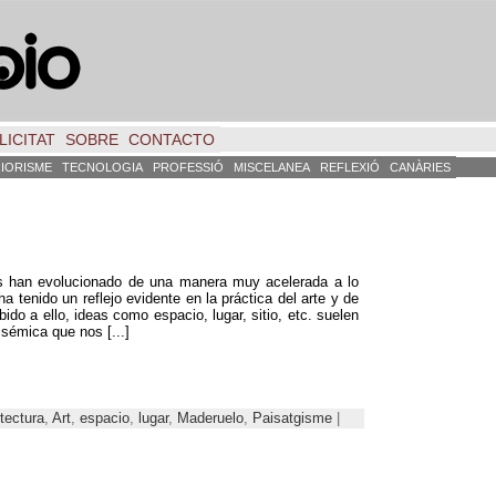
LICITAT
SOBRE
CONTACTO
RIORISME
TECNOLOGIA
PROFESSIÓ
MISCELANEA
REFLEXIÓ
CANÀRIES
s han evolucionado de una manera muy acelerada a lo
ha tenido un reflejo evidente en la práctica del arte y de
bido a ello, ideas como espacio, lugar, sitio, etc.
suelen
isémica que nos
[...]
tectura
,
Art
,
espacio
,
lugar
,
Maderuelo
,
Paisatgisme
|