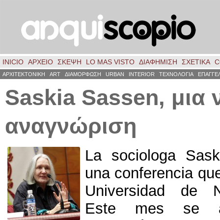
INICIO
ΑΡΧΕΙΟ
ΣΚΈΨΗ
LO MAS VISTO
ΔΙΑΦΗΜΙΣΗ
ΣΧΕΤΙΚΑ
C
ΑΡΧΙΤΕΚΤΟΝΙΚΗ
ART
ΔΙΑΜΟΡΦΩΣΗ
URBAN
INTERIOR
ΤΕΧΝΟΛΟΓΙΑ
ΕΠΑΓΓΕ
Saskia Sassen, μια 
αναγνώριση
La sociologa Sas
una conferencia que
Universidad de N
Este mes se a