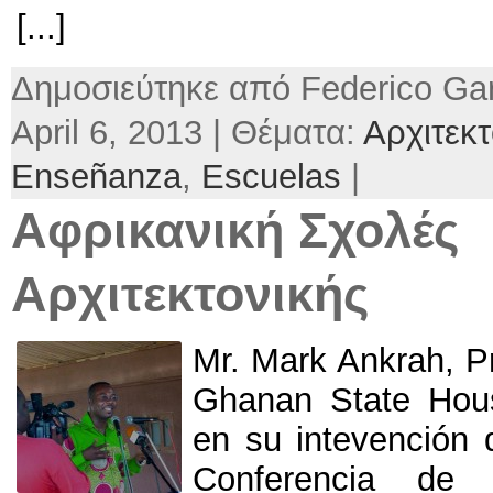
[...]
Δημοσιεύτηκε από Federico Gar
April 6, 2013 | Θέματα:
Αρχιτεκτ
Enseñanza
,
Escuelas
|
Αφρικανική Σχολές
Αρχιτεκτονικής
Mr
.
Mark Ankrah
,
P
Ghanan State Hou
en su intevención 
Conferencia de