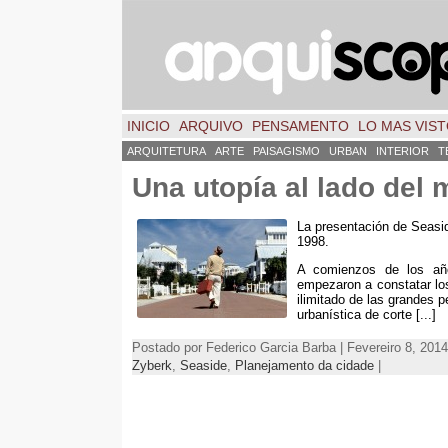
INICIO
ARQUIVO
PENSAMENTO
LO MAS VIS
ARQUITETURA
ARTE
PAISAGISMO
URBAN
INTERIOR
T
Una utopía al lado del 
La presentación de Seasid
1998.
A comienzos de los añ
empezaron a constatar los
ilimitado de las grandes p
urbanística de corte
[...]
Postado por Federico Garcia Barba | Fevereiro 8, 2014
Zyberk
,
Seaside
,
Planejamento da cidade
|