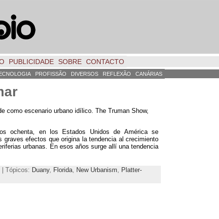
TO
PUBLICIDADE
SOBRE
CONTACTO
ECNOLOGIA
PROFISSÃO
DIVERSOS
REFLEXÃO
CANÁRIAS
mar
e como escenario urbano idílico
.
The Truman Show
,
os ochenta
,
en los Estados Unidos de América se
 graves efectos que origina la tendencia al crecimiento
eriferias urbanas
.
En esos años surge allí una tendencia
 | Tópicos:
Duany
,
Florida
,
New Urbanism
,
Platter-