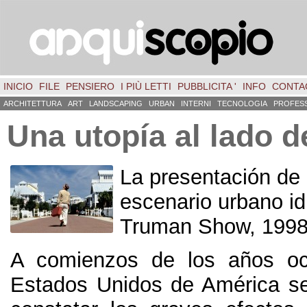
INICIO
FILE
PENSIERO
I PIÙ LETTI
PUBBLICITA '
INFO
CONTA
ARCHITETTURA
ART
LANDSCAPING
URBAN
INTERNI
TECNOLOGIA
PROFES
Una utopía al lado d
La presentación de
escenario urbano id
Truman Show, 1998
A comienzos de los años oc
Estados Unidos de América s