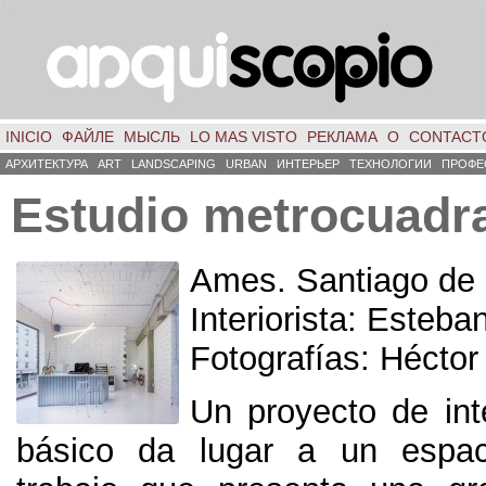
INICIO
ФАЙЛЕ
МЫСЛЬ
LO MAS VISTO
РЕКЛАМА
О
CONTACT
АРХИТЕКТУРА
ART
LANDSCAPING
URBAN
ИНТЕРЬЕР
ТЕХНОЛОГИИ
ПРОФЕ
Estudio metrocuadr
Ames
.
Santiago de
Interiorista
:
Esteba
Fotografías
:
Héctor
Un proyecto de in
básico da lugar a un espaci