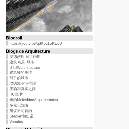
Blogroll
https://youtu.be/qdK3q1SKEoU
Blogs de Arquitectura
安德烈斯·马丁内斯
建筑 电影 城市
BTBWarchitecture
建筑师的事情
射手的城市
埃德加·冈萨雷斯
正确和真实之间
HCI架构
米的MoleskineArquitectónico
多元化战略
建议不明智的
Stepien和巴诺
Veredes