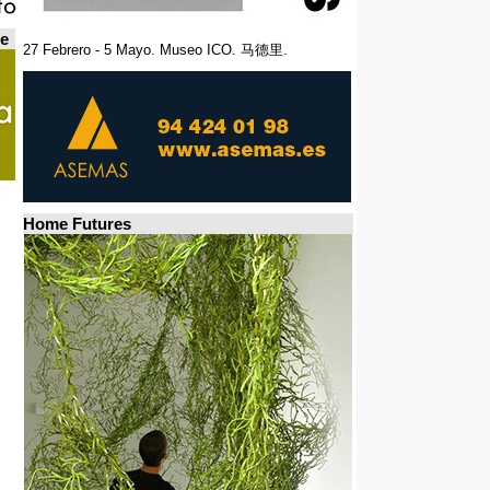
de
27 Febrero - 5 Mayo. Museo ICO. 马德里.
Home Futures