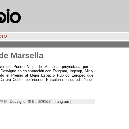
CTO
de Marsella
io del Puerto Viejo de Marsella
,
proyectada por el
el Desvigne en colaboración con Tangram
,
Ingerop
,
Aik y
ado el Premio al Mejor Espacio Público Europeo que
 Cultura Contemporánea de Barcelona en su edición de
 | 主题:
Desvigne
,
培育
,
园林绿化
,
Tangram
|