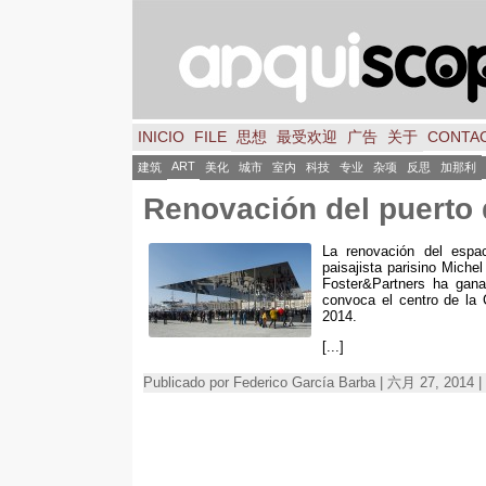
INICIO
FILE
思想
最受欢迎
广告
关于
CONTA
ART
建筑
美化
城市
室内
科技
专业
杂项
反思
加那利
Renovación del puerto 
La renovación del espac
paisajista parisino Mich
Foster
&
Partners ha gan
convoca el centro de la
2014.
[...]
Publicado por Federico García Barba | 六月 27, 2014