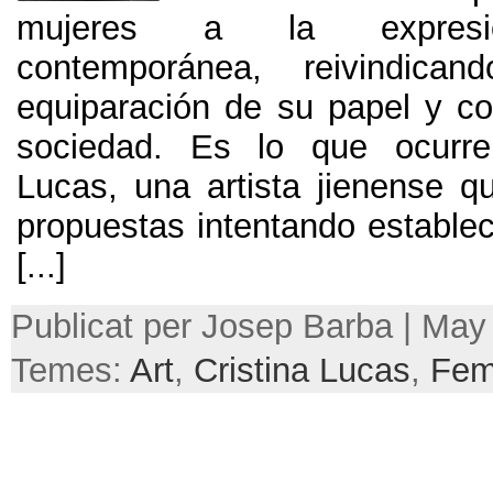
mujeres a la expresió
contemporánea
,
reivindica
equiparación de su papel y con
sociedad
.
Es lo que ocurre
Lucas
,
una artista jienense q
propuestas intentando establec
[...]
Publicat per Josep Barba |
May
Temes:
Art
,
Cristina Lucas
,
Fem