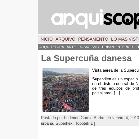
INICIO
ARQUIVO
PENSAMENTO
LO MAS VIS
ARQUITETURA
ARTE
PAISAGISMO
URBAN
INTERIOR
T
La Supercuña danesa
Vista aérea de la Super
Superkilen es un espacio 
en el distrito central de
de tres equipos de prof
paisajismo
, [...]
Postado por Federico Garcia Barba | Fevereiro 4, 2013
urbana
,
Superflex
,
Topotek
1
|