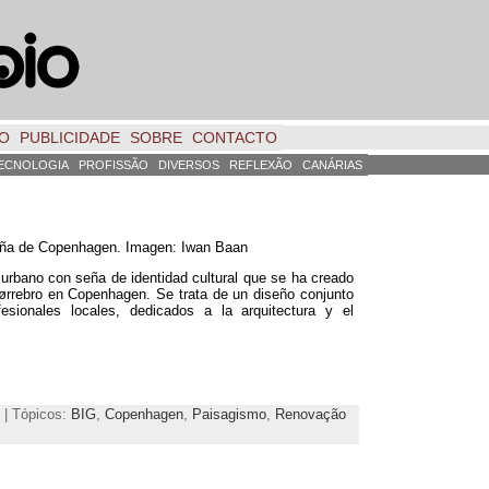
TO
PUBLICIDADE
SOBRE
CONTACTO
ECNOLOGIA
PROFISSÃO
DIVERSOS
REFLEXÃO
CANÁRIAS
cuña de Copenhagen
. Imagen:
Iwan Baan
urbano con seña de identidad cultural que se ha creado
 Nørrebro en Copenhagen
.
Se trata de un diseño conjunto
esionales locales
,
dedicados a la arquitectura y el
 | Tópicos:
BIG
,
Copenhagen
,
Paisagismo
,
Renovação