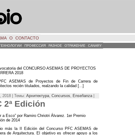
АМА
О
CONTACTO
ТЕХНОЛОГИИ
ПРОФЕССИЯ
РАЗНОЕ
ОТРАЖЕНИЕ
CANARY
 3ª Convocatoria del CONCURSO ASEMAS DE PROYECTOS
ARRERA
2018
 PFC ASEMAS de Proyectos de Fin de Carrera de
itectos recién titulados,
realzando la calidad
[...]
, 2018 | Темы:
Архитектура
,
Concursos
,
Enseñanza
|
2ª Edición
r a Esco
”
por Ramiro Chriotri Álvarez
. 1
er Premio
ón de
2014
o más la II Edición del Concurso PFC ASEMAS de
era de Arquitectura
.
El objetivo es ofrecer apoyo a los