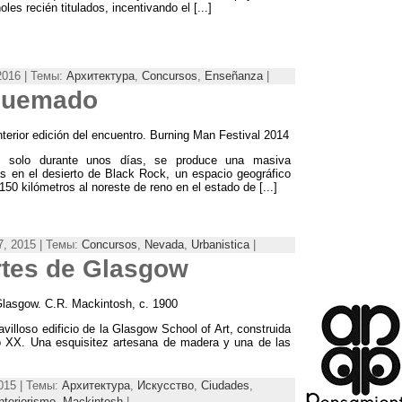
oles recién titulados
,
incentivando el
[...]
2016 | Темы:
Архитектура
,
Concursos
,
Enseñanza
|
 quemado
terior edición del encuentro
.
Burning Man Festival
2014
y solo durante unos días
,
se produce una masiva
s en el desierto de Black Rock
,
un espacio geográfico
150
kilómetros al noreste de reno en el estado de
[...]
, 2015 | Темы:
Concursos
,
Nevada
,
Urbanistica
|
rtes de Glasgow
 Glasgow
.
C.R
.
Mackintosh
,
c
. 1900
villoso edificio de la Glasgow School of Art
,
construida
o XX
.
Una esquisitez artesana de madera y una de las
015 | Темы:
Архитектура
,
Искусство
,
Ciudades
,
nteriorismo
,
Mackintosh
|