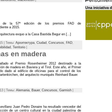
Una iniciativa 
es de la 57ª edición de los premios FAD de
diente a
2015.
Arquitectura exquo a la Casa Bastida Begur en
[...]
15 | Темы:
Архитектура
,
Ciudad
,
Concursos
,
FAD
,
ibilidad
,
Territorio
|
nas en madera
allado el Premio Rosenheimer
2012
destinado a la
ción de madera en Baviera y el Tirol
. Este año,
el Primer
o dado al edificio de oficinas para el control de los
artenkirchen
,
del arquitecto muniqués Reinhard Bauer
.
13 | Темы:
Alemania
,
Bauer
,
Concursos
,
Garmish
|
 sevillano Juan Pedro Donaire ha resultado vencedor del
cción de un centro cultural en la ciudad palestina de