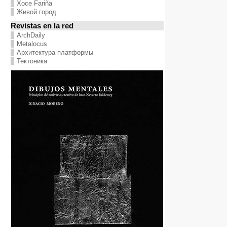
Хосе Fariña
Живой город
Revistas en la red
ArchDaily
Metalocus
Архитектура платформы
Тектоника