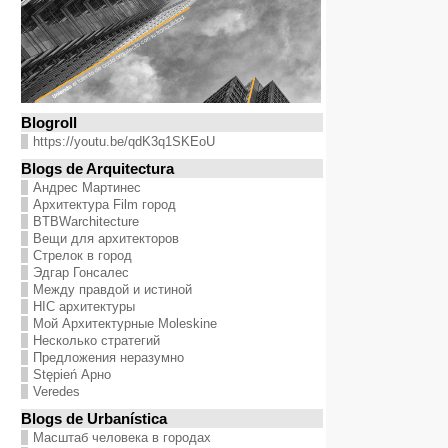
Blogroll
https://youtu.be/qdK3q1SKEoU
Blogs de Arquitectura
Андрес Мартинес
Архитектура Film город
BTBWarchitecture
Вещи для архитекторов
Стрелок в город
Эдгар Гонсалес
Между правдой и истиной
HIC архитектуры
Мой Архитектурные Moleskine
Несколько стратегий
Предложения неразумно
Stępień Арно
Veredes
Blogs de Urbanística
Масштаб человека в городах