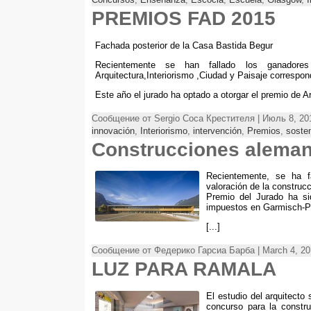
PREMIOS FAD
2015
Fachada posterior de la Casa Bastida Begur
Recientemente se han fallado los ganador
Arquitectura
,Interiorismo ,
Ciudad y Paisaje correspon
Este año el jurado ha optado a otorgar el premio de 
Сообщение от Sergio Соса Крестителя | Июль 8, 20
innovación
,
Interiorismo
,
intervención
,
Premios
,
sosten
Construcciones alema
Recientemente,
se ha f
valoración de la construc
Premio del Jurado ha sid
impuestos en Garmisch-P
[...]
Сообщение от Федерико Гарсиа Барба | March 4, 20
LUZ PARA RAMALA
El estudio del arquitecto
concurso para la constru