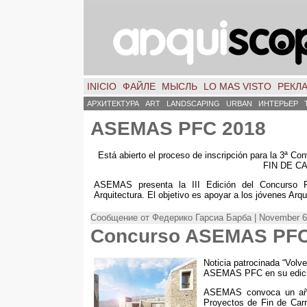
INICIO
ФАЙЛЕ
МЫСЛЬ
LO MAS VISTO
РЕКЛ
АРХИТЕКТУРА
ART
LANDSCAPING
URBAN
ИНТЕРЬЕР
ASEMAS PFC 2018
Está abierto el proceso de inscripción para la
FIN DE C
ASEMAS presenta la III Edición del Concurso
Arquitectura. El objetivo es apoyar a los jóvenes Arqu
Сообщение от Федерико Гарсиа Барба | November 6
Concurso ASEMAS PFC 
Noticia patrocinada
“
Volve
ASEMAS PFC en su edici
ASEMAS convoca un añ
Proyectos de Fin de Carr