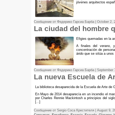
jóvenes arquitectos españ
Сообщение от Федерико Гарсиа Барба | October 2, 
La ciudad del hombre
Efigies quemadas en la an
A finales del verano
,
concentración de persona
árido que se sitúa a unos
Сообщение от Федерико Гарсиа Барба | September 7
La nueva Escuela de A
La biblioteca desaparecida de la Escuela de Arte de
En Mayo de
2014
desaparecía en un incendio el mara
por Charles Rennie Mackintosh a principios del sigl
[...]
Сообщение от Sergio Соса Крестителя | August 9, 2
Concursos
,
Enseñanza
,
Escocia
,
Escuela
,
Glasgow
,
I