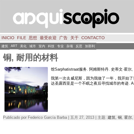
INICIO
FILE
思想
最受欢迎
广告
关于
CONTACTO
ART
建筑
美化
城市
室内
科技
专业
杂项
反思
加那利
铜, 耐用的材料
馆Sarphatistraat服务. 阿姆斯特丹. 史蒂文·霍尔, 
我第一次去威尼斯，因为我做了一年，我开始了我
达圣露西亚是一个不眠之夜后寻找城市的奇迹.
A
Publicado por Federico García Barba | 五月 27, 2013 | 主题:
建筑
,
铜
,
霍尔