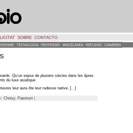
LICITAT
SOBRE
CONTACTO
RIORISME
TECNOLOGIA
PROFESSIÓ
MISCELANEA
REFLEXIÓ
CANÀRIES
os
gnards
.
Qu’un sejour de plusiers siècles dans les âpres
nts du luxe asiatique
.
eures leur aura ôte leur rudesse native
, [...]
s:
Choisy
,
Paestum
|