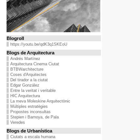
Blogroll
https://youtu.be/qdK3q1SKEoU
Blogs de Arquitectura
Andrés Martínez
Arquitectura Cinema Ciutat
BTBWarchitecture
Coses d'Arquitectes
Del tirador a la ciutat
Edgar González
Entre la veritat i veritable
HIC Arquitectura
La meva Moleskine Arquitectònic
Múltiples estratègies
Propostes inconsultas
Stepien i Barnoya, de Pala
Veredes
Blogs de Urbanística
Ciutats a escala humana