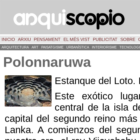
INICIO
ARXIU
PENSAMENT
EL MÉS VIST
PUBLICITAT
SOBRE
ARQUITECTURA
ART
PAISATGISME
URBANÍSTICA
INTERIORISME
TECNOLOGI
Polonnaruwa
Estanque del Loto
.
Este exótico lug
central de la isla d
capital del segundo reino más 
Lanka
.
A comienzos del segun