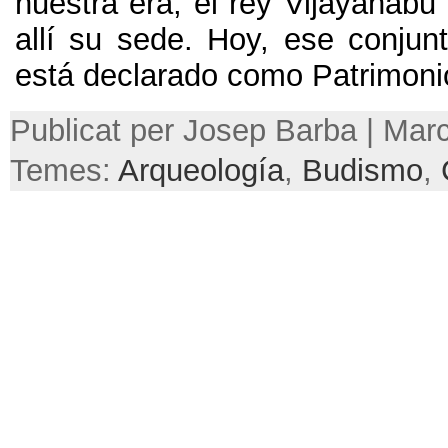
nuestra era
,
el rey Vijayahabu 
allí su sede
. Hoy,
ese conjun
está declarado como Patrimoni
Publicat per Josep Barba | Marc
Temes:
Arqueología
,
Budismo
,