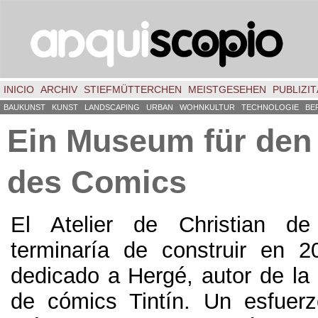
INICIO
ARCHIV
STIEFMÜTTERCHEN
MEISTGESEHEN
PUBLIZIT
BAUKUNST
KUNST
LANDSCAPING
URBAN
WOHNKULTUR
TECHNOLOGIE
BE
Ein Museum für den
des Comics
El Atelier de Christian d
terminaría de construir en
2
dedicado a Hergé
,
autor de la
de cómics Tintín
.
Un esfuerz