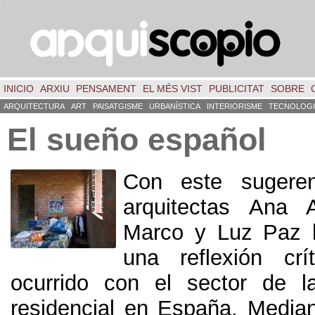
INICIO
ARXIU
PENSAMENT
EL MÉS VIST
PUBLICITAT
SOBRE
ARQUITECTURA
ART
PAISATGISME
URBANÍSTICA
INTERIORISME
TECNOLOGI
El sueño español
Con este sugerent
arquitectas Ana 
Marco y Luz Paz 
una reflexión crí
ocurrido con el sector de l
residencial en España. Media