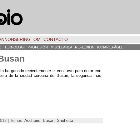
ANNONSERING
OM
CONTACTO
O
TEKNOLOGI
PROFESIÓN
MISCELANEA
REFLEXION
KANARIEFÅGEL
 Busan
ta ha ganado recientemente el concurso para dotar con
Opera de la ciudad coreana de Busan
,
la segunda más
2012 | Temas:
Auditorio
,
Busan
,
Snohetta
|