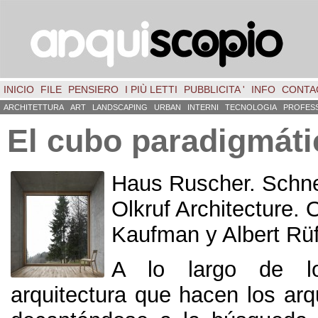
INICIO
FILE
PENSIERO
I PIÙ LETTI
PUBBLICITA '
INFO
CONTA
ARCHITETTURA
ART
LANDSCAPING
URBAN
INTERNI
TECNOLOGIA
PROFES
El cubo paradigmáti
Haus Ruscher
.
Schn
Olkruf Architecture
.
O
Kaufman y Albert Rü
A lo largo de lo
arquitectura que hacen los arq