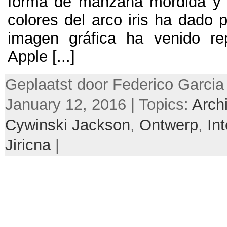
forma de manzana mordida y 
colores del arco iris ha dado 
imagen gráfica ha venido re
Apple
[...]
Geplaatst door Federico Garcia
January 12, 2016 | Topics:
Archi
Cywinski Jackson
,
Ontwerp
,
In
Jiricna
|