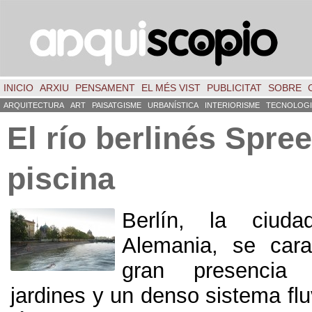
INICIO
ARXIU
PENSAMENT
EL MÉS VIST
PUBLICITAT
SOBRE
ARQUITECTURA
ART
PAISATGISME
URBANÍSTICA
INTERIORISME
TECNOLOGI
El río berlinés Spr
piscina
Berlín
,
la ciuda
Alemania
,
se cara
gran presencia
jardines y un denso sistema fluv