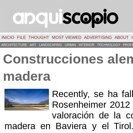
INICIO
FILE
THOUGHT
MOST VIEWED
ADVERTISING
ABOUT
ARCHITECTURE
ART
LANDSCAPING
URBAN
INTERIOR
TECHNOLOGY
PROF
Construcciones ale
madera
Recently,
se ha fal
Rosenheimer
201
valoración de la c
madera en Baviera y el Tirol