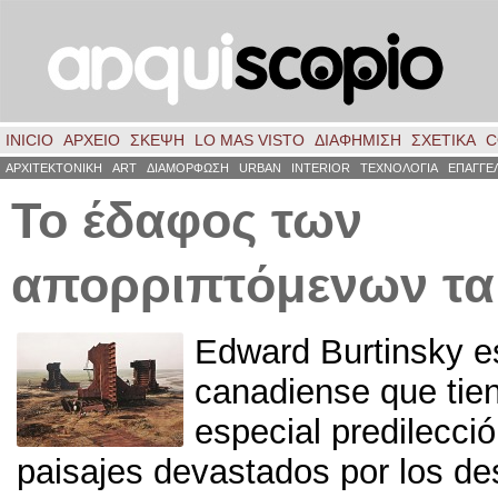
INICIO
ΑΡΧΕΙΟ
ΣΚΈΨΗ
LO MAS VISTO
ΔΙΑΦΗΜΙΣΗ
ΣΧΕΤΙΚΑ
C
ΑΡΧΙΤΕΚΤΟΝΙΚΗ
ART
ΔΙΑΜΟΡΦΩΣΗ
URBAN
INTERIOR
ΤΕΧΝΟΛΟΓΙΑ
ΕΠΑΓΓΕ
Το έδαφος των
απορριπτόμενων τα 
Edward Burtinsky es
canadiense que tie
especial predilecció
paisajes devastados por los de