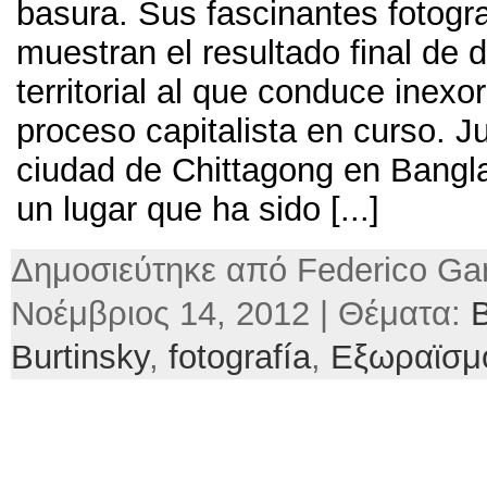
basura
.
Sus fascinantes fotogr
muestran el resultado final de 
territorial al que conduce inex
proceso capitalista en curso
.
Ju
ciudad de Chittagong en Bangl
un lugar que ha sido
[...]
Δημοσιεύτηκε από Federico Gar
Νοέμβριος 14, 2012 | Θέματα:
Burtinsky
,
fotografía
,
Εξωραϊσμ