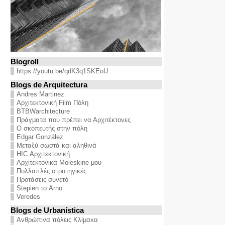
Blogroll
https://youtu.be/qdK3q1SKEoU
Blogs de Arquitectura
Andres Martinez
Αρχιτεκτονική Film Πόλη
BTBWarchitecture
Πράγματα που πρέπει να Αρχιτέκτονες
Ο σκοπευτής στην πόλη
Edgar González
Μεταξύ σωστά και αληθινά
HIC Αρχιτεκτονική
Αρχιτεκτονικά Moleskine μου
Πολλαπλές στρατηγικές
Προτάσεις συνετό
Stepien το Arno
Veredes
Blogs de Urbanística
Ανθρώπινα πόλεις Κλίμακα