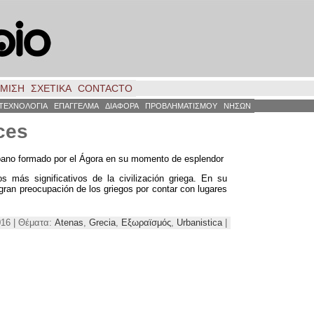
ΗΜΙΣΗ
ΣΧΕΤΙΚΑ
CONTACTO
ΤΕΧΝΟΛΟΓΙΑ
ΕΠΑΓΓΕΛΜΑ
ΔΙΑΦΟΡΑ
ΠΡΟΒΛΗΜΑΤΙΣΜΟΥ
ΝΗΣΩΝ
ces
rbano formado por el Ágora en su momento de esplendor
 más significativos de la civilización griega
.
En su
a gran preocupación de los griegos por contar con lugares
016 | Θέματα:
Atenas
,
Grecia
,
Εξωραϊσμός
,
Urbanistica
|