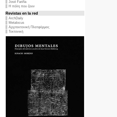
José Fariña
Η πόλη που ζουν
Revistas en la red
ArchDaily
Metalocus
Αρχιτεκτονική Πλατφόρμας
Τεκτονική