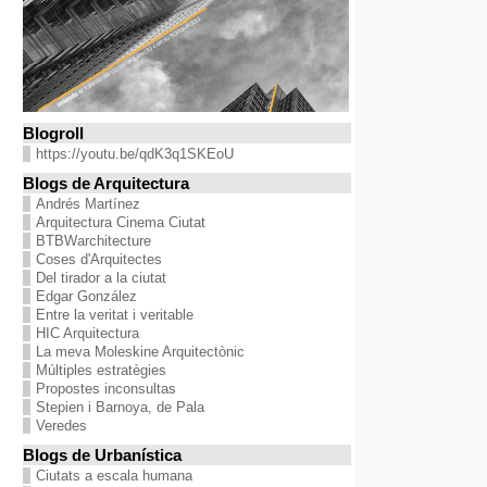
Blogroll
https://youtu.be/qdK3q1SKEoU
Blogs de Arquitectura
Andrés Martínez
Arquitectura Cinema Ciutat
BTBWarchitecture
Coses d'Arquitectes
Del tirador a la ciutat
Edgar González
Entre la veritat i veritable
HIC Arquitectura
La meva Moleskine Arquitectònic
Múltiples estratègies
Propostes inconsultas
Stepien i Barnoya, de Pala
Veredes
Blogs de Urbanística
Ciutats a escala humana