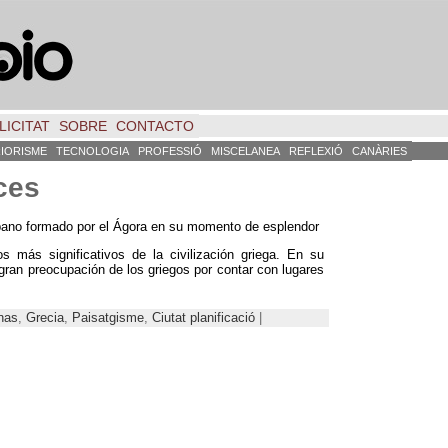
LICITAT
SOBRE
CONTACTO
RIORISME
TECNOLOGIA
PROFESSIÓ
MISCELANEA
REFLEXIÓ
CANÀRIES
ces
rbano formado por el Ágora en su momento de esplendor
 más significativos de la civilización griega
.
En su
a gran preocupación de los griegos por contar con lugares
nas
,
Grecia
,
Paisatgisme
,
Ciutat planificació
|