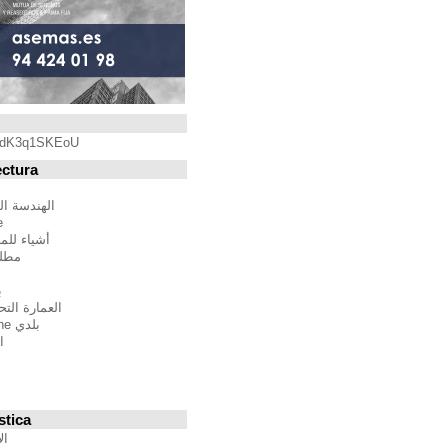
Blogroll
https://youtu.be/qdK3q1SKEoU
Blogs de Arquitectura
أندريس مارتينيز
الهندسة المعمارية فيلم مدينة
BTBWarchitecture
أشياء للمهندسين المعماريين
مطلق النار إلى المدينة
إدغار غونزاليس
بين الصواب وصحيح
العمارة التحالف الدولي للموئل
بلدي Moleskine المعمارية
استراتيجيات متعددة
مقترحات غير حكيم
Stepien أرنو
Veredes
Blogs de Urbanística
الإنسان مقياس مدن