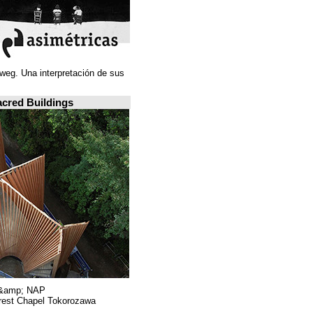
Juan Navarro Baldeweg. Una interpretación de sus
ideas espaciales.
A closer look: Sacred Buildings
Hiroshi Nakamura &amp; NAP.
Sayama Forest Chapel Tokorozawa, اليابان.
RIBA, لندن.