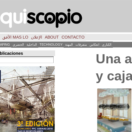
CONTACTO
ABOUT
الإعلان
MAS LO الأفق
فكر
FILE
INICIO
كاس
متفرقات
المهنة
TECHNOLOGY
الداخلية
الحضري
LANDSCAPING
ART
العمارة
Búsqueda de publicaciones