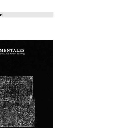
خوسيه فارينا
المدينة المعيشة
Revistas en la red
ArchDaily
Metalocus
العمارة منصة
فن البناء