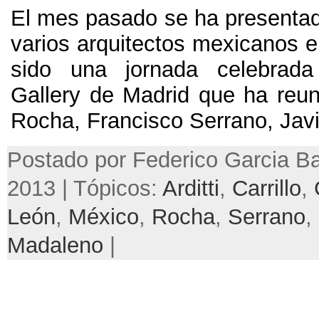
El mes pasado se ha presentado
varios arquitectos mexicanos 
sido una jornada celebrad
Gallery de Madrid que ha reun
Rocha
,
Francisco Serrano
,
Jav
Postado por Federico Garcia Ba
2013 | Tópicos:
Arditti
,
Carrillo
,
León
,
México
,
Rocha
,
Serrano
,
Madaleno
|