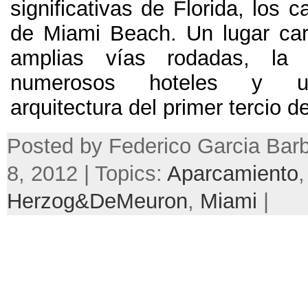
significativas de Florida
,
los c
de Miami Beach
.
Un lugar car
amplias vías rodadas
,
la 
numerosos hoteles y u
arquitectura del primer tercio d
Posted by Federico Garcia Bar
8, 2012 | Topics:
Aparcamiento
,
Herzog
&
DeMeuron
,
Miami
|