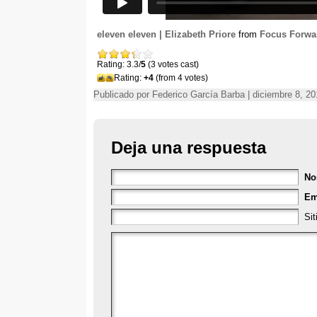
eleven eleven | Elizabeth Priore
from
Focus Forwa
Rating: 3.3/
5
(3 votes cast)
Rating:
+4
(from 4 votes)
Publicado por Federico García Barba | diciembre 8, 2
Deja una respuesta
No
Em
Si