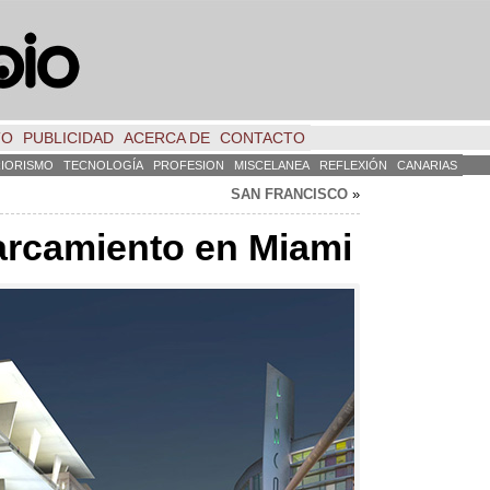
TO
PUBLICIDAD
ACERCA DE
CONTACTO
RIORISMO
TECNOLOGÍA
PROFESION
MISCELANEA
REFLEXIÓN
CANARIAS
SAN FRANCISCO
»
arcamiento en Miami