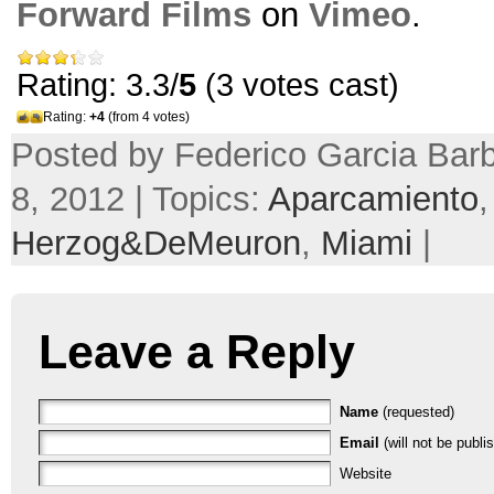
Forward Films
on
Vimeo
.
Rating: 3.3/
5
(3 votes cast)
Rating:
+4
(from 4 votes)
Posted by Federico Garcia Bar
8, 2012 | Topics:
Aparcamiento
,
Herzog
&
DeMeuron
,
Miami
|
Leave a Reply
Name
(requested)
Email
(will not be publi
Website