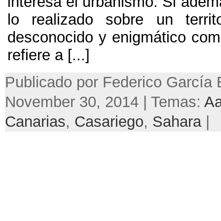
interesa el urbanismo
.
Si adem
lo realizado sobre un territ
desconocido y enigmático com
refiere a
[...]
Publicado por Federico García 
November 30, 2014 | Temas:
Aa
Canarias
,
Casariego
,
Sahara
|