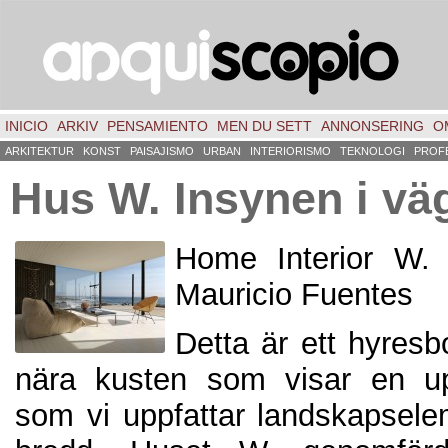
INICIO
ARKIV
PENSAMIENTO
MEN DU SETT
ANNONSERING
O
ARKITEKTUR
KONST
PAISAJISMO
URBAN
INTERIORISMO
TEKNOLOGI
PROF
Hus W. Insynen i vä
Home Interior W. 
Mauricio Fuentes
Detta är ett hyresb
nära kusten som visar en u
som vi uppfattar landskapselem