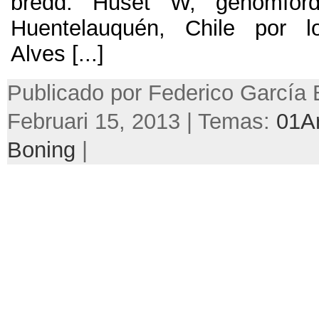
bredd. Huset W, genomför
Huentelauquén,
Chile por lo
Alves
[...]
Publicado por Federico García 
Februari 15, 2013 | Temas:
01A
Boning
|