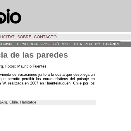
LICITAT
SOBRE
CONTACTO
RIORISME
TECNOLOGIA
PROFESSIÓ
MISCELANEA
REFLEXIÓ
CANÀRIES
ia de las paredes
Arq. Fotos: Mauricio Fuentes
vienda de vacaciones junto a la costa que despliega un
ue permite percibir las características del paisaje en
a W, realizada en 2007 en Huentelauquén,
Chile por los
1Arq
,
Chile
,
Habitatge
|