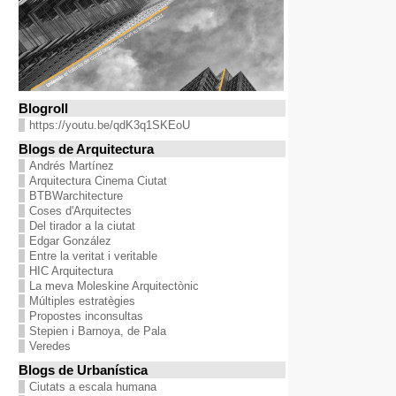
Blogroll
https://youtu.be/qdK3q1SKEoU
Blogs de Arquitectura
Andrés Martínez
Arquitectura Cinema Ciutat
BTBWarchitecture
Coses d'Arquitectes
Del tirador a la ciutat
Edgar González
Entre la veritat i veritable
HIC Arquitectura
La meva Moleskine Arquitectònic
Múltiples estratègies
Propostes inconsultas
Stepien i Barnoya, de Pala
Veredes
Blogs de Urbanística
Ciutats a escala humana