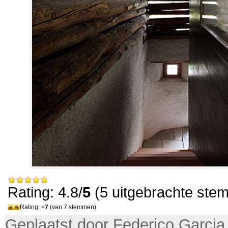
Rating: 4.8/
5
(5 uitgebrachte ste
Rating:
+7
(van 7 stemmen)
Geplaatst door Federico Garcia