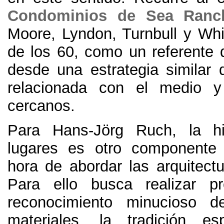
Condominios de Sea Ranc
Moore
,
Lyndon
,
Turnbull y Whi
de los
60,
como un referente 
desde una estrategia similar d
relacionada con el medio y
cercanos
.
Para Hans-Jörg Ruch
,
la h
lugares es otro componente 
hora de abordar las arquitect
Para ello busca realizar p
reconocimiento minucioso 
materiales
,
la tradición es