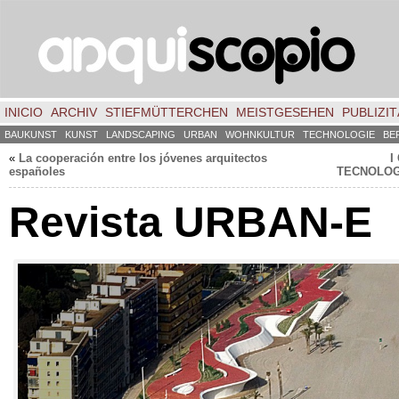
INICIO
ARCHIV
STIEFMÜTTERCHEN
MEISTGESEHEN
PUBLIZIT
BAUKUNST
KUNST
LANDSCAPING
URBAN
WOHNKULTUR
TECHNOLOGIE
BE
«
La cooperación entre los jóvenes arquitectos
I
españoles
TECNOLOG
Revista URBAN-E