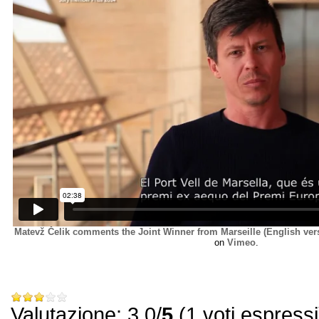
Matevž Čelik comments the Joint Winner from Marseille
(
English ver
on
Vimeo
.
Valutazione: 3.0/
5
(1 voti espressi