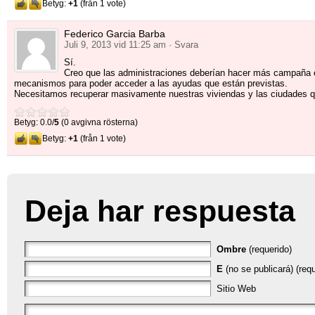
Betyg:
+1
(från 1 vote)
Federico Garcia Barba
Juli 9, 2013 vid 11:25 am
· Svara
Sí
.
Creo que las administraciones deberían hacer más campaña 
mecanismos para poder acceder a las ayudas que están previstas
.
Necesitamos recuperar masivamente nuestras viviendas y las ciudades 
Betyg: 0.0/
5
(0 avgivna rösterna)
Betyg:
+1
(från 1 vote)
Deja har respuesta
Ombre
(requerido)
E
(no se publicará) (requ
Sitio Web