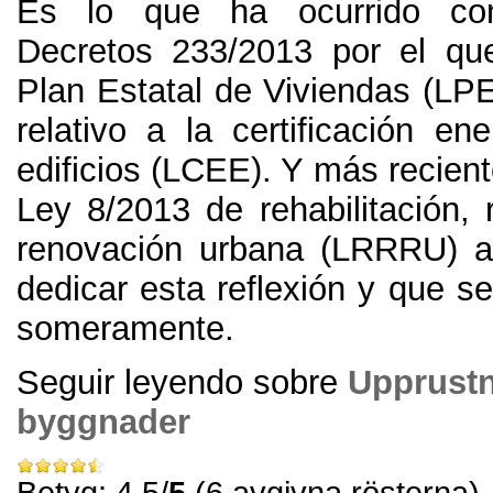
Es lo que ha ocurrido co
Decretos
233/2013
por el qu
Plan Estatal de Viviendas
(
LP
relativo a la certificación en
edificios
(
LCEE
).
Y más recien
Ley
8/2013
de rehabilitación
,
renovación urbana
(
LRRRU
)
a
dedicar esta reflexión y que s
someramente
.
Seguir leyendo sobre
Upprustn
byggnader
Betyg: 4.5/
5
(6 avgivna rösterna)