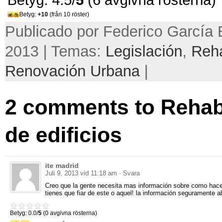
Betyg:
+10
(från 10 röster)
Publicado por Federico García B
2013 | Temas:
Legislación
,
Reha
Renovación Urbana
|
2
comments to Rehabi
de edificios
ite madrid
Juli 9, 2013 vid 11:18 am
· Svara
Creo que la gente necesita mas información sobre como hace
tienes que fiar de este o aquel
!
la información seguramente a
Betyg: 0.0/
5
(0 avgivna rösterna)