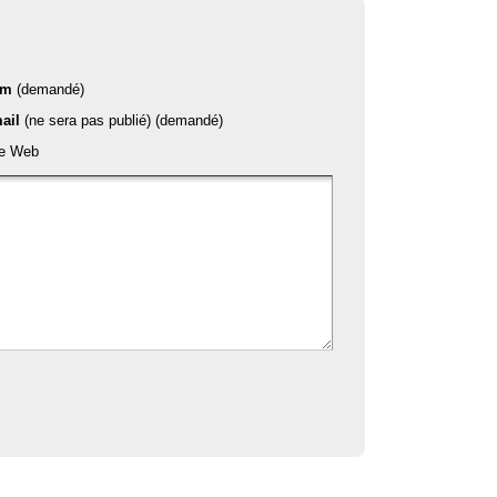
om
(demandé)
ail
(ne sera pas publié) (demandé)
te Web