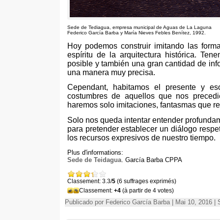
Sede de Tediagua
,
empresa municipal de Aguas de La Laguna
Federico García Barba y María Nieves Febles Benítez
, 1992.
Hoy podemos construir imitando las form
espíritu de la arquitectura histórica
.
Tenem
posible y también una gran cantidad de inf
una manera muy precisa
.
Cependant,
habitamos el presente y es
costumbres de aquellos que nos precedi
haremos solo imitaciones
,
fantasmas que re
Solo nos queda intentar entender profundam
para pretender establecer un diálogo respe
los recursos expresivos de nuestro tiempo
.
Plus d'informations:
Sede de Teidagua
.
García Barba CPPA
Classement: 3.3/
5
(6 suffrages exprimés)
Classement:
+4
(à partir de 4 votes)
Publicado por Federico García Barba | Mai 10, 2016 | 