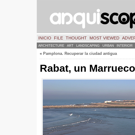
INICIO
FILE
THOUGHT
MOST VIEWED
ADVER
ARCHITECTURE
ART
LANDSCAPING
URBAN
INTERIOR
«
Pamplona
.
Recuperar la ciudad antigua
Rabat
,
un Marrueco