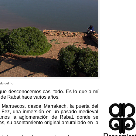
do del río
 que desconocemos casi todo
.
Es lo que a mí
í de Rabat hace varios años
.
e Marruecos
,
desde Marrakech
,
la puerta del
e Fez
,
una inmersión en un pasado medieval
tamos la aglomeración de Rabat
,
donde se
as
,
su asentamiento original amurallado en la
.