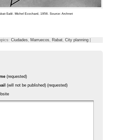
bat-Salé
.
Michel Ecochard
, 1956. Source:
Archnet
opics:
Ciudades
,
Marruecos
,
Rabat
,
City planning
|
ame
(requested)
ail
(will not be published) (requested)
bsite