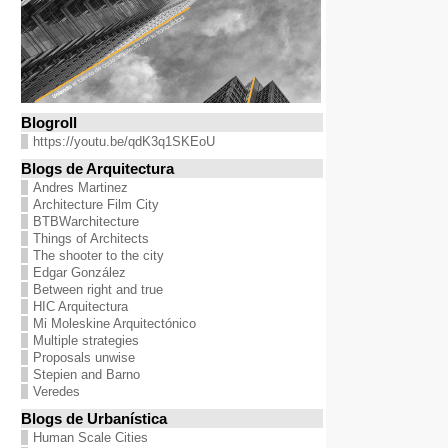
Blogroll
https://youtu.be/qdK3q1SKEoU
Blogs de Arquitectura
Andres Martinez
Architecture Film City
BTBWarchitecture
Things of Architects
The shooter to the city
Edgar González
Between right and true
HIC Arquitectura
Mi Moleskine Arquitectónico
Multiple strategies
Proposals unwise
Stepien and Barno
Veredes
Blogs de Urbanística
Human Scale Cities