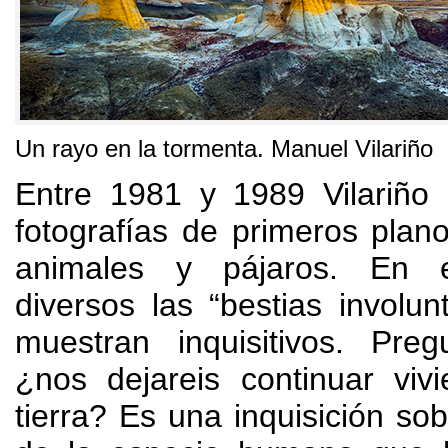
Un rayo en la tormenta
.
Manuel Vilariño
Entre
1981 y 1989
Vilariño
fotografías de primeros plan
animales y pájaros
.
En e
diversos las
“
bestias involun
muestran inquisitivos
.
Preg
¿nos dejareis continuar viv
tierra
?
Es una inquisición so