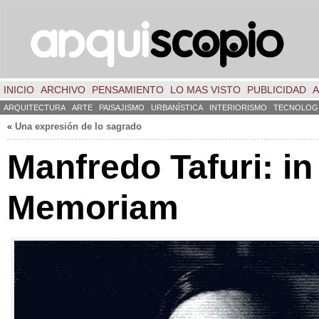
INICIO
ARCHIVO
PENSAMIENTO
LO MAS VISTO
PUBLICIDAD
A
ARQUITECTURA
ARTE
PAISAJISMO
URBANÍSTICA
INTERIORISMO
TECNOLOG
«
Una expresión de lo sagrado
Manfredo Tafuri: in
Memoriam