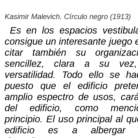
Kasimir Malevich
.
Círculo negro
(1913)
Es en los espacios vestibul
consigue un interesante juego 
citar también su organizac
sencillez
,
clara a su vez
versatilidad
.
Todo ello se h
puesto que el edificio pret
amplio espectro de usos
,
car
del edificio
,
como menci
principio
.
El uso principal al qu
edificio es a albergar c