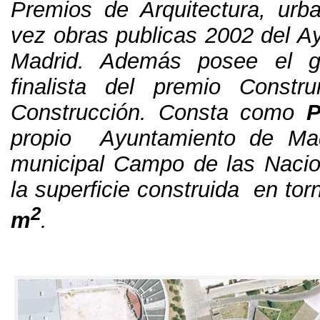
Premios de Arquitectura
,
urb
vez obras publicas
2002
del A
Madrid
.
Además posee el g
finalista del premio Constr
Construcción
.
Consta como
propio Ayuntamiento de Mad
municipal Campo de las Naci
la superficie construida
en torn
2
m
.