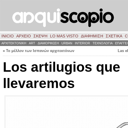
INICIO
ΑΡΧΕΙΟ
ΣΚΈΨΗ
LO MAS VISTO
ΔΙΑΦΗΜΙΣΗ
ΣΧΕΤΙΚΑ
C
ΑΡΧΙΤΕΚΤΟΝΙΚΗ
ART
ΔΙΑΜΟΡΦΩΣΗ
URBAN
INTERIOR
ΤΕΧΝΟΛΟΓΙΑ
ΕΠΑΓΓΕ
«
Το μέλλον των Ισπανών αρχιτεκτόνων
Las e
Los artilugios que
llevaremos