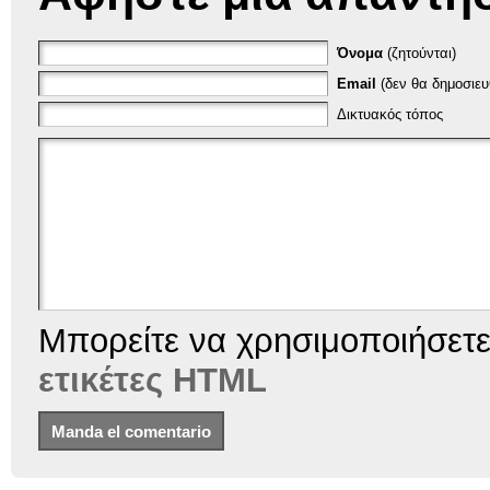
Όνομα
(ζητούνται)
Email
(δεν θα δημοσιευθ
Δικτυακός τόπος
Μπορείτε να χρησιμοποιήσετ
ετικέτες HTML