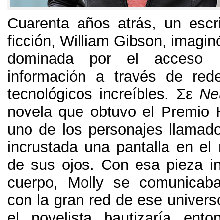
Cuarenta años atrás
,
un escr
ficción
,
William Gibson
,
imagin
dominada por el acceso 
información a través de rede
tecnológicos increíbles
. Σε
Ne
novela que obtuvo el Premio
uno de los personajes llamado
incrustada una pantalla en el 
de sus ojos
.
Con esa pieza i
cuerpo
,
Molly se comunicaba
con la gran red de ese univers
el novelista bautizaría ent