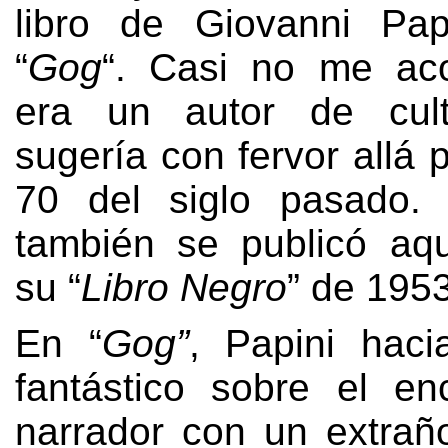
libro de Giovanni Papi
“
Gog
“.
Casi no me ac
era un autor de cul
sugería con fervor allá 
70
del siglo pasado
también se publicó aq
su
“
Libro Negro
” de 1953
En “
Gog
”
,
Papini haci
fantástico sobre el en
narrador con un extrañ