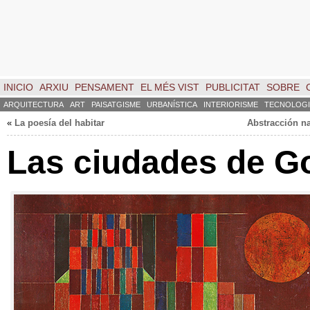
INICIO
ARXIU
PENSAMENT
EL MÉS VIST
PUBLICITAT
SOBRE
ARQUITECTURA
ART
PAISATGISME
URBANÍSTICA
INTERIORISME
TECNOLOGI
«
La poesía del habitar
Abstracción na
Las ciudades de G