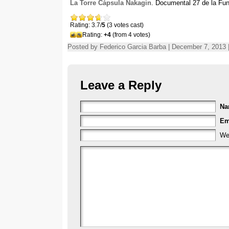
La Torre Cápsula Nakagin
.
Documental
27
de la Fu
Rating: 3.7/
5
(3 votes cast)
Rating:
+4
(from 4 votes)
Posted by Federico Garcia Barba | December 7, 2013 
Leave a Reply
N
Em
We