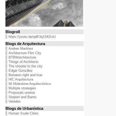
Blogroll
https://youtu.be/qdK3q1SKEoU
Blogs de Arquitectura
Andres Martinez
Architecture Film City
BTBWarchitecture
Things of Architects
The shooter to the city
Edgar González
Between right and true
HIC Arquitectura
Mi Moleskine Arquitectónico
Multiple strategies
Proposals unwise
Stepien and Barno
Veredes
Blogs de Urbanística
Human Scale Cities