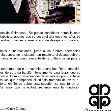
kiota de Shimbashi
.
Se puede considerar como la obra
abolista japonés que se desarrollaría entre los años
50
o de dos torres está amenazado de desaparición para su
ales e instalaciones
,
junto a las fuertes apetencias
ela central de la ciudad
,
han reabierto el debate sobre a
 mantener un icono relevante de la cultura de un país y
presentante de ese movimiento arquitectónico conocido
ños de su vida batalló intensamente para lograr que su
molido
.
Como consecuencia de su interés por mantener
psulas que componen el edificio tratando de evitar su
ierto en Tokyo sobre esta cuestión se cuenta en un
 Yamasaki que ha editado recientemente la Fundación
ctura+Cine+Ciudad