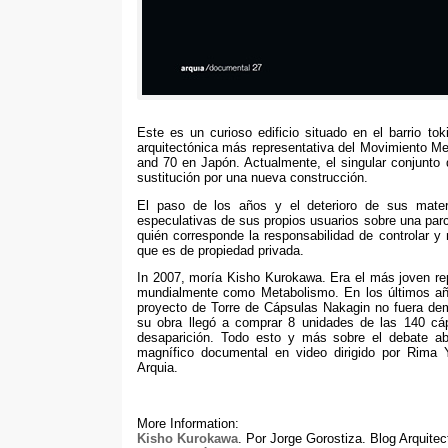
Este es un curioso edificio situado en el barrio to
arquitectónica más representativa del Movimiento Met
and 70
en Japón
.
Actualmente
,
el singular conjunt
sustitución por una nueva construcción
.
El paso de los años y el deterioro de sus materi
especulativas de sus propios usuarios sobre una parc
quién corresponde la responsabilidad de controlar y
que es de propiedad privada
.
In 2007,
moría Kisho Kurokawa
.
Era el más joven re
mundialmente como Metabolismo
.
En los últimos a
proyecto de Torre de Cápsulas Nakagin no fuera de
su obra llegó a comprar
8
unidades de las
140
cá
desaparición
.
Todo esto y más sobre el debate ab
magnífico documental en video dirigido por Rima
Arquia
.
More Information:
Kisho Kurokawa
.
Por Jorge Gorostiza
.
Blog Arquite