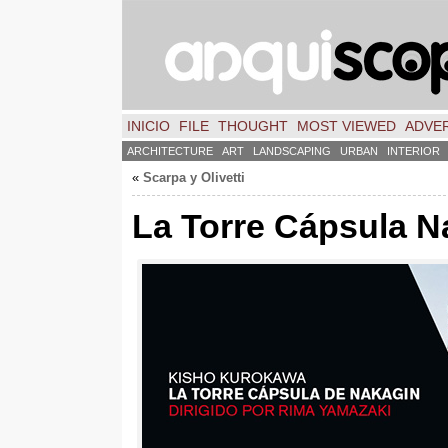
INICIO
FILE
THOUGHT
MOST VIEWED
ADVER
ARCHITECTURE
ART
LANDSCAPING
URBAN
INTERIOR
«
Scarpa y Olivetti
La Torre Cápsula N