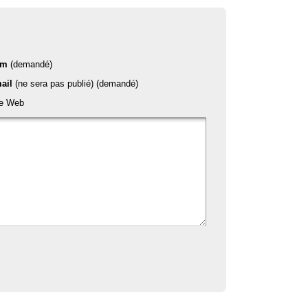
om
(demandé)
ail
(ne sera pas publié) (demandé)
te Web