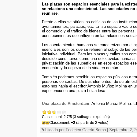
Las plazas son espacios esenciales para la existe
se relaciona una colectividad
.
Las sociedades no e
reunirse
.
Frente a ellas se sitúan los edificios de las instituc
ayuntamientos
,
palacios
, etc.
En su espacio vacío se
el comercio y el tráfico de bienes entre las personas
.
acontecimientos que influyen en las relaciones soci
Los asentamientos humanos se caracterizan por el a
esenciales son los que se refieren al cobijo de las p
iniciativa individual
.
Pero las plazas y calles son com
decidido constituirse como una colectividad humana
.
privatización de las superficies en esos espacios ese
encuentro y la riqueza de la vida en común
.
También podemos percibir los espacios públicos a tra
personas concretas
.
De sus elementos
,
de su atmosf
esto nos habla el escritor Antonio Muñoz Molina en un
experiencia en una plaza holandesa
.
Una plaza de Ámsterdam
.
Antonio Muñoz Molina
.
E
Classement: 2.7/
5
(3 suffrages exprimés)
Classement:
+2
(à partir de 2 votes)
Publicado por Federico García Barba | Septembre 2, 2