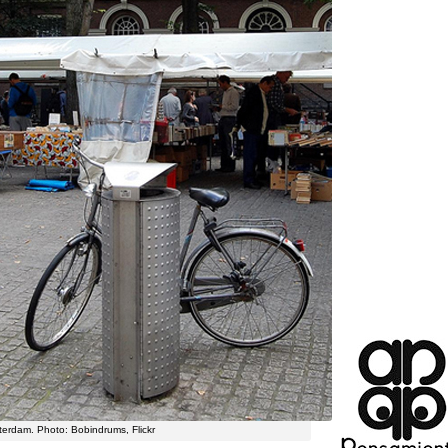
sterdam
. Photo:
Bobindrums
, Flickr