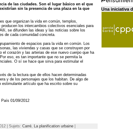
ncia de las ciudades
.
Son el lugar básico en el que
xistirían sin la presencia de una plaza en la que
Una iniciativa 
iones que organizan la vida en común
,
templos
,
 producen los intercambios colectivos esenciales para
 Allí,
se difunden las ideas y las noticias sobre los
ales de cada comunidad concreta
.
grupamiento de espacios para la vida en común
.
Los
ersonas
,
las viviendas y casas que se construyen por
o el corazón y las arterias de ese nuevo cuerpo que ha
Por eso
,
es tan importante que no se permita la
nciales
.
O sí se hace que sirva para estimular el
vés de la lectura que de ellos hacen determinadas
era y de los personajes que los habitan
.
De algo de
 estimulante artículo que ha escrito sobre su
l País
01/09/2012
012 | Sujets:
Carré
,
La planification urbaine
|